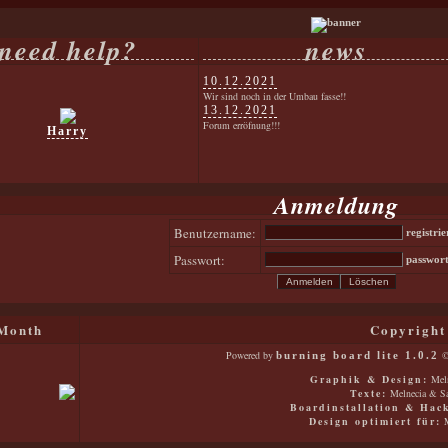
need help?
news
10.12.2021
Wir sind noch in der Umbau fasse!!
13.12.2021
Forum erröfnung!!!
Harry
Anmeldung
Benutzername:
registri
Passwort:
passwort
Month
Copyright
Powered by
©
burning board lite 1.0.2
Graphik & Design:
Meln
Texte:
Melnecia & Sa
Boardinstallation & Hac
Design optimiert für:
M