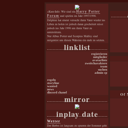
»Kurz-Info: Wir sind ein
Harry Potter
Forum
und spielen im Jahr 1997/1998.
Delphini hat erneut versucht ihren Vater wieder ins
Leben zu holen ist jedoch daran gescheitert reisst
jedoch ins Jahr 1998 um ihren Vater zu
unterstützen.
Nur Albus Potter und Scorpius Malfoy sind
mitgereist um diesen Wahsinn ein ende zu setzten.
linklist
registrieren
mitglieder
avatarliste
zweitcharaktere
team
suchen
admin cp
regeln
storyline
wanted
news
discord chanel
Of 
mirror
inplay date
Wetter
Der Herbst ist langsam zu spueren der Sommer geht