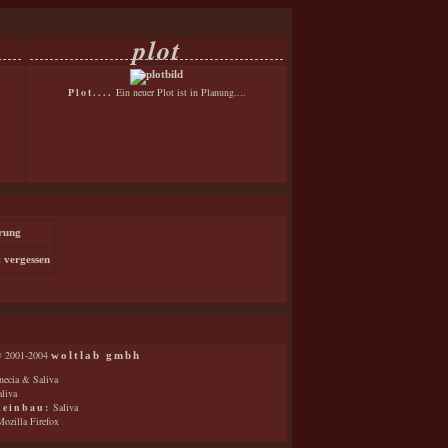
plot
Plot....
Ein neuer Plot ist in Planung....
erung
 vergessen
 2001-2004
woltlab gmbh
ecia & Saliva
liva
keinbau:
Saliva
ozilla Firefox