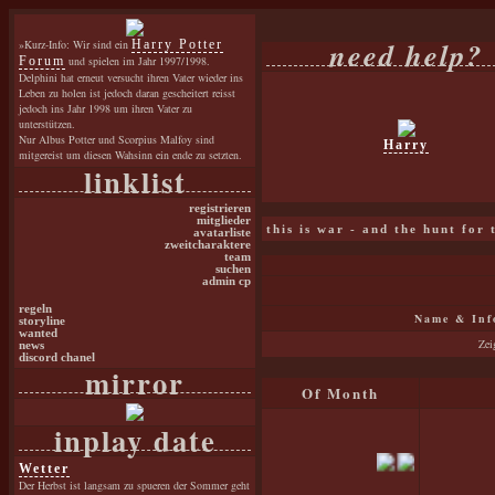
need help?
»Kurz-Info: Wir sind ein
Harry Potter
Forum
und spielen im Jahr 1997/1998.
Delphini hat erneut versucht ihren Vater wieder ins
Leben zu holen ist jedoch daran gescheitert reisst
jedoch ins Jahr 1998 um ihren Vater zu
unterstützen.
Nur Albus Potter und Scorpius Malfoy sind
Harry
mitgereist um diesen Wahsinn ein ende zu setzten.
linklist
registrieren
mitglieder
this is war - and the hunt for
avatarliste
zweitcharaktere
team
suchen
admin cp
regeln
Name & Inf
storyline
wanted
Zei
news
discord chanel
mirror
Of Month
inplay date
Wetter
Der Herbst ist langsam zu spueren der Sommer geht