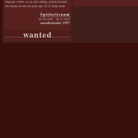
langsam vorbei, es ist teils neblig, jedoch kommt
die Sonne ab und an noch raus 10-15 Grad noch.
Spielzeitraum
01.09.1997 - 30.11.1997
mondkalender 1997
wanted