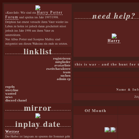
need help?
»Kurz-Info: Wir sind ein
Harry Potter
Forum
und spielen im Jahr 1997/1998.
Delphini hat erneut versucht ihren Vater wieder ins
Leben zu holen ist jedoch daran gescheitert reisst
jedoch ins Jahr 1998 um ihren Vater zu
unterstützen.
Nur Albus Potter und Scorpius Malfoy sind
Harry
mitgereist um diesen Wahsinn ein ende zu setzten.
linklist
registrieren
mitglieder
this is war - and the hunt for
avatarliste
zweitcharaktere
team
suchen
admin cp
regeln
Name & Inf
storyline
wanted
Zei
news
discord chanel
mirror
Of Month
inplay date
Wetter
Der Herbst ist langsam zu spueren der Sommer geht