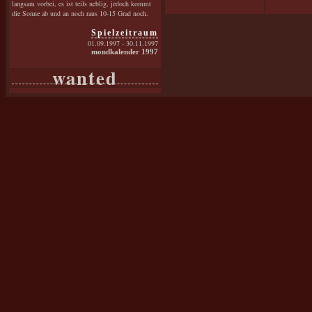
langsam vorbei, es ist teils neblig, jedoch kommt
die Sonne ab und an noch raus 10-15 Grad noch.
Spielzeitraum
01.09.1997 - 30.11.1997
mondkalender 1997
wanted