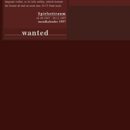
langsam vorbei, es ist teils neblig, jedoch kommt
die Sonne ab und an noch raus 10-15 Grad noch.
Spielzeitraum
01.09.1997 - 30.11.1997
mondkalender 1997
wanted