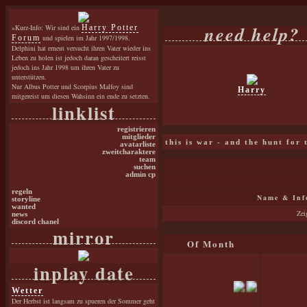
need help?
»Kurz-Info: Wir sind ein
Harry Potter
Forum
und spielen im Jahr 1997/1998.
Delphini hat erneut versucht ihren Vater wieder ins
Leben zu holen ist jedoch daran gescheitert reisst
jedoch ins Jahr 1998 um ihren Vater zu
unterstützen.
Nur Albus Potter und Scorpius Malfoy sind
Harry
mitgereist um diesen Wahsinn ein ende zu setzten.
linklist
registrieren
mitglieder
this is war - and the hunt for
avatarliste
zweitcharaktere
team
suchen
admin cp
regeln
Name & Inf
storyline
wanted
Zei
news
discord chanel
mirror
Of Month
inplay date
Wetter
Der Herbst ist langsam zu spueren der Sommer geht