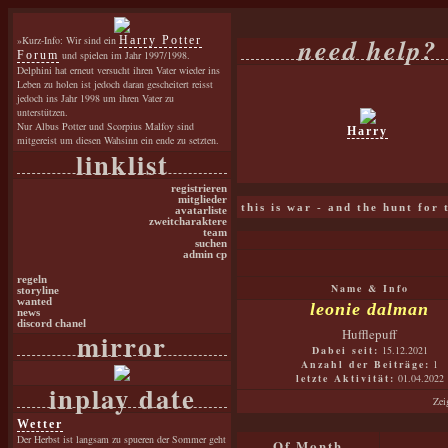
need help?
»Kurz-Info: Wir sind ein
Harry Potter
Forum
und spielen im Jahr 1997/1998.
Delphini hat erneut versucht ihren Vater wieder ins
Leben zu holen ist jedoch daran gescheitert reisst
jedoch ins Jahr 1998 um ihren Vater zu
unterstützen.
Nur Albus Potter und Scorpius Malfoy sind
Harry
mitgereist um diesen Wahsinn ein ende zu setzten.
linklist
registrieren
mitglieder
this is war - and the hunt for
avatarliste
zweitcharaktere
team
suchen
admin cp
regeln
Name & Info
storyline
wanted
leonie dalman
news
discord chanel
Hufflepuff
mirror
Dabei seit:
15.12.2021
Anzahl der Beiträge:
1
letzte Aktivität:
01.04.2022
inplay date
Zei
Wetter
Der Herbst ist langsam zu spueren der Sommer geht
Of Month