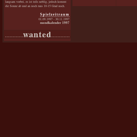
langsam vorbei, es ist teils neblig, jedoch kommt
die Sonne ab und an noch raus 10-15 Grad noch.
Spielzeitraum
01.09.1997 - 30.11.1997
mondkalender 1997
wanted