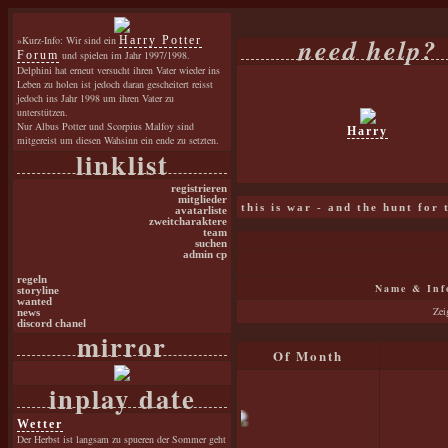
need help?
»Kurz-Info: Wir sind ein
Harry Potter
Forum
und spielen im Jahr 1997/1998.
Delphini hat erneut versucht ihren Vater wieder ins
Leben zu holen ist jedoch daran gescheitert reisst
jedoch ins Jahr 1998 um ihren Vater zu
unterstützen.
Nur Albus Potter und Scorpius Malfoy sind
Harry
mitgereist um diesen Wahsinn ein ende zu setzten.
linklist
registrieren
mitglieder
this is war - and the hunt for
avatarliste
zweitcharaktere
team
suchen
admin cp
regeln
Name & Inf
storyline
wanted
Zei
news
discord chanel
mirror
Of Month
inplay date
Wetter
Der Herbst ist langsam zu spueren der Sommer geht