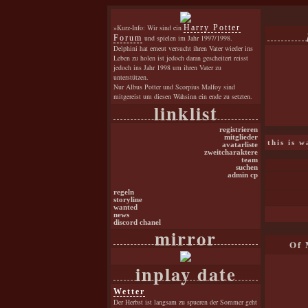
»Kurz-Info: Wir sind ein
Harry Potter
Forum
und spielen im Jahr 1997/1998.
Delphini hat erneut versucht ihren Vater wieder ins
Leben zu holen ist jedoch daran gescheitert reisst
jedoch ins Jahr 1998 um ihren Vater zu
unterstützen.
Nur Albus Potter und Scorpius Malfoy sind
mitgereist um diesen Wahsinn ein ende zu setzten.
linklist
registrieren
mitglieder
this is 
avatarliste
zweitcharaktere
team
suchen
admin cp
regeln
storyline
wanted
news
discord chanel
mirror
Of 
inplay date
Wetter
Der Herbst ist langsam zu spueren der Sommer geht