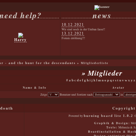
need help?
news
10.12.2021
Wir sind noch in der Umbau fasse!!
13.12.2021
Forum erröfnung!!!
Harry
» Mitgliederliste
war - and the hunt for the descendants
» Mitglieder
#
a
b
c
d
e
f
g
h
i
j
k
l
m
n
o
p
q
r
s
t
u
v
w
x
y
z
Name & Info
Avatar
Zeige
Benutzer und Sortiere nach
in
Month
Copyright
Powered by
©
burning board lite 1.0.2
Graphik & Design:
Meln
Texte:
Melnecia & Sa
Boardinstallation & Hac
Design optimiert für:
M