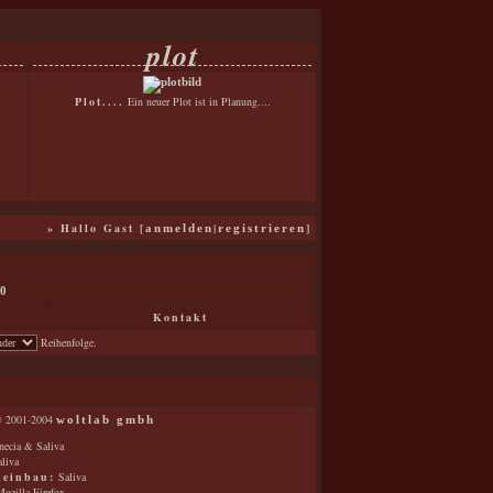
plot
Plot....
Ein neuer Plot ist in Planung....
» Hallo Gast [
|
]
anmelden
registrieren
0
Kontakt
Reihenfolge.
 2001-2004
woltlab gmbh
ecia & Saliva
liva
keinbau:
Saliva
ozilla Firefox